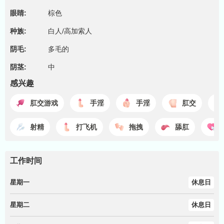
眼睛:
棕色
种族:
白人/高加索人
阴毛:
多毛的
阴茎:
中
感兴趣
肛交游戏
手淫
手淫
肛交
射精
打飞机
拖拽
舔肛
工作时间
星期一
休息日
星期二
休息日