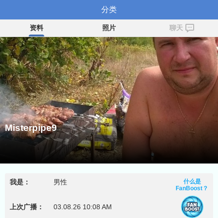
Misterpipe9
分类
资料
照片
聊天
Misterpipe9
我是：
男性
什么是
FanBoost？
上次广播：
03.08.26 10:08 AM