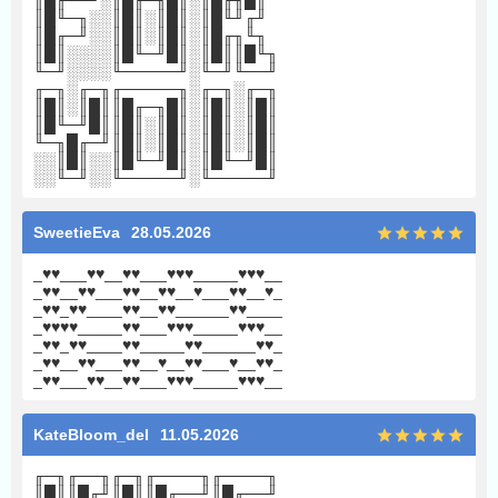
║█╓──╜░║█╓─╖█║░║█╓╖█║
║█╙─╖░░║█║░║█║░║█╙╜╓╜
║█╓─╜░░║█║░║█║░║█╓╖╙╖
║█║░░░░║█╙─╜█║░║█║║█╙╖
╙─╜░░░░╙─────╜░╙─╜╙──╜
╓─╖░╓─╖╓─────╖░╓─╖░╓─╖
║█║░║█║║█╓─╖█║░║█║░║█║
║█╙─╜█║║█║░║█║░║█║░║█║
╙─╖█╓─╜║█║░║█║░║█║░║█║
░░║█║░░║█╙─╜█║░║█╙─╜█║
░░╙─╜░░╙─────╜░╙─────╜
SweetieEva
28.05.2026
_♥♥___♥♥__♥♥___♥♥♥_____♥♥♥__
_♥♥__♥♥___♥♥__♥♥__♥___♥♥__♥_
_♥♥_♥♥____♥♥__♥♥______♥♥____
_♥♥♥♥_____♥♥___♥♥♥_____♥♥♥__
_♥♥_♥♥____♥♥_____♥♥______♥♥_
_♥♥__♥♥___♥♥__♥__♥♥___♥__♥♥_
_♥♥___♥♥__♥♥___♥♥♥_____♥♥♥__
KateBloom_del
11.05.2026
╓─╖╓──╖╓─╖╓────╖╓────╖
║█║║█╓╜║█║║█╓──╜║█╓──╜