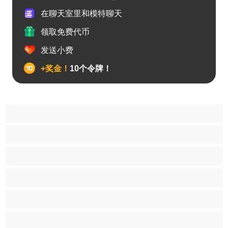
在聊天室里和模特聊天
领取免费代币
发送小费
+奖金！
10个令牌！
双性
大学
大阴茎
夫妻
小熊
异性