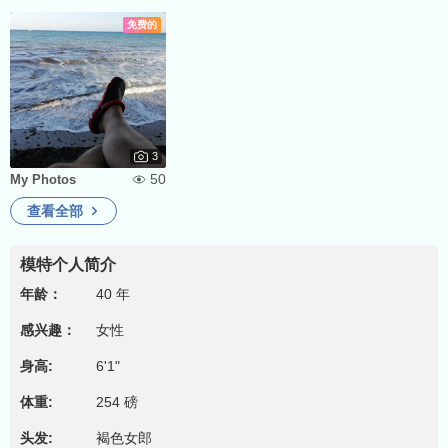
免费的
3
50
My Photos
查看全部
模特个人简介
年龄：
40 年
感兴趣：
女性
身高:
6'1"
体重:
254 磅
头发:
褐色女郎