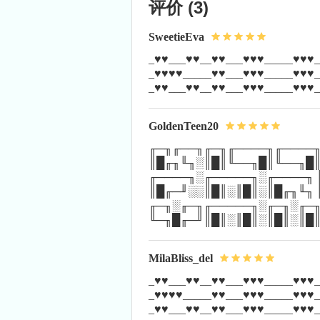
评价
(3)
SweetieEva
_♥♥___♥♥__♥♥___♥♥♥_____♥♥♥_
_♥♥♥♥_____♥♥___♥♥♥_____♥♥♥_
_♥♥___♥♥__♥♥___♥♥♥_____♥♥♥_
GoldenTeen20
╓─╖╓──╖╓─╖╓────╖╓────╖
║█╓╖╙╖░║█║╙──╖█║╙──╖█║
╓────╖░╓─────╖░╓────╖ 
║█╓─╜░░║█║░║█║░║█╓╖╙╖ 
╓─╖░╓─╖╓─────╖░╓─╖░╓─╖
╙─╖█╓─╜║█║░║█║░║█║░║█║
MilaBliss_del
_♥♥___♥♥__♥♥___♥♥♥_____♥♥♥_
_♥♥♥♥_____♥♥___♥♥♥_____♥♥♥_
_♥♥___♥♥__♥♥___♥♥♥_____♥♥♥_