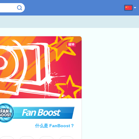
Fan Boost
什么是 FanBoost？