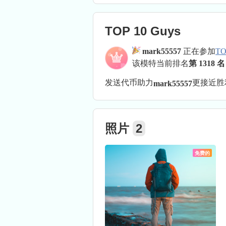
TOP 10 Guys
mark55557
正在参加
TO
该模特当前排名
第 1318 名
发送代币助力
更接近
胜
mark55557
照片
2
免费的