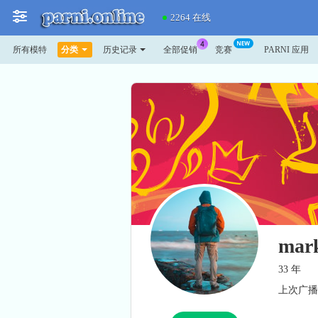
2264 在线
所有模特
分类
历史记录
全部促销
竞赛
PARNI 应用
mar
33 年
上次广播