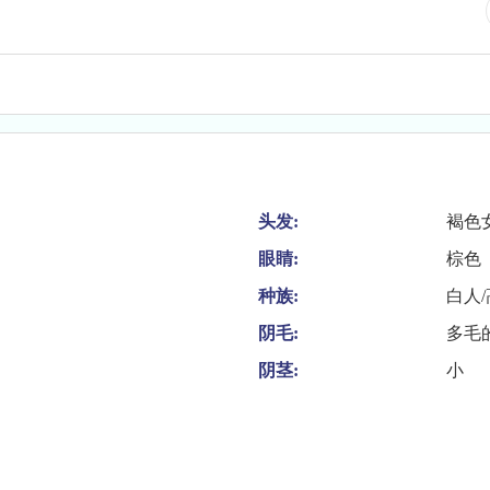
头发:
褐色
眼睛:
棕色
种族:
白人
阴毛:
多毛
阴茎:
小