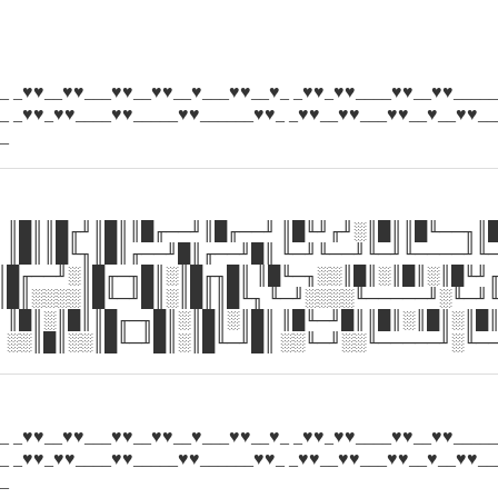
_ _♥♥__♥♥___♥♥__♥♥__♥___♥♥__♥_ _♥♥_♥♥____♥♥__♥♥_____
_ _♥♥_♥♥____♥♥_____♥♥______♥♥_ _♥♥__♥♥___♥♥__♥__♥♥__
_
 ║█║║█╓╜║█║║█╓──╜║█╓──╜ ║█╙╜╓╜░║█║║█╙──╖║
 ║█║║█╙╖║█║╓──╜█║╓──╜█║ ╙─╜╙──╜╙─╜╙────╜╙
║█╓──╜░║█╓─╖█║░║█╓╖█║ ║█╙─╖░░║█║░║█║░║█╙╜
║█║░░░░║█╙─╜█║░║█║║█╙╖ ╙─╜░░░░╙─────╜░╙─╜
 ║█║░║█║║█╓─╖█║░║█║░║█║ ║█╙─╜█║║█║░║█║░║█
 ░░║█║░░║█╙─╜█║░║█╙─╜█║ ░░╙─╜░░╙─────╜░╙─
_ _♥♥__♥♥___♥♥__♥♥__♥___♥♥__♥_ _♥♥_♥♥____♥♥__♥♥_____
_ _♥♥_♥♥____♥♥_____♥♥______♥♥_ _♥♥__♥♥___♥♥__♥__♥♥__
_