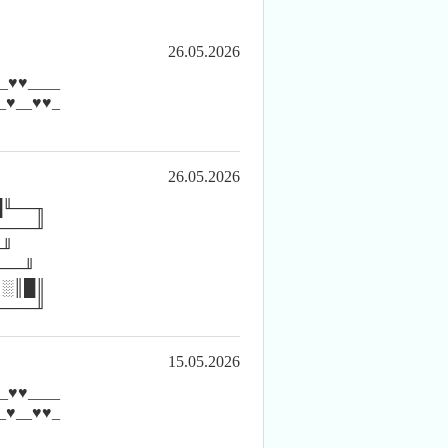
26.05.2026
_♥♥____
_♥__♥♥_
26.05.2026
█╙──╖
────╜
╓╜
╙──╜
║░║█║
────╜
15.05.2026
_♥♥____
_♥__♥♥_