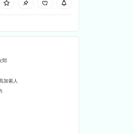
女郎
/高加索人
的