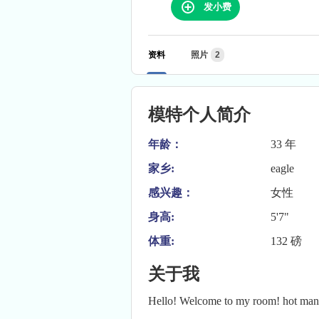
发小费
资料
照片
2
模特个人简介
年龄：
33 年
家乡:
eagle
感兴趣：
女性
身高:
5'7"
体重:
132 磅
关于我
Hello! Welcome to my room! hot man