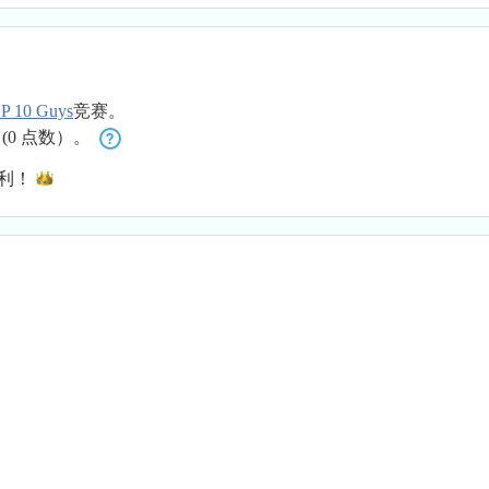
P 10 Guys
竞赛。
(0 点数）。
利！